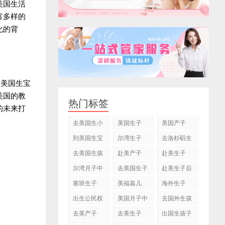
美国生活
富多样的
化的背
到美国生宝
美国的教
热门标签
的未来打
去美国生小
美国生子
美国产子
孩
到美国生宝
尔湾生子
去洛杉矶生
宝
子
去美国生孩
赴美产子
赴美生子
子
尔湾月子中
去美国生子
赴美生子后
心
塞班生子
美福嘉儿
海外生子
出生公民权
美国月子中
去国外生孩
心
子
去美产子
去美生子
出国生孩子