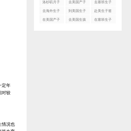
洛杉矶月子
去美国产子
去塞班生子
中心
去海外生子
到美国生子
赴美生子签
证
在美国产子
去美国生孩
在塞班生子
子吗
一定年
相对较
生情况也