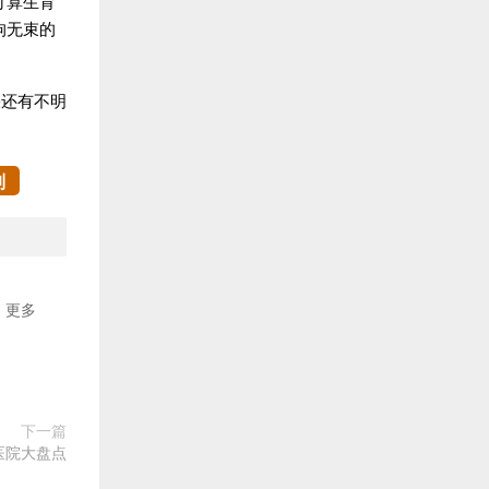
打算生育
拘无束的
果还有不明
制
更多
下一篇
医院大盘点