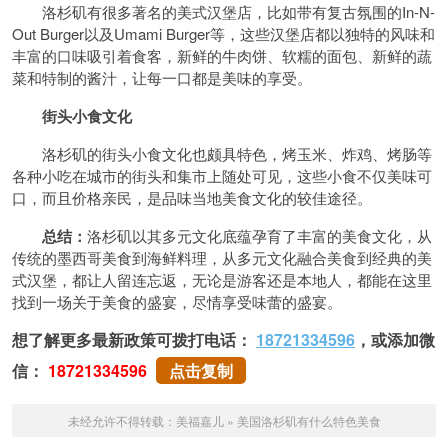
洛杉矶有很多著名的美式汉堡店，比如带有复古氛围的In-N-
Out Burger以及Umami Burger等，这些汉堡店都以独特的风味和
丰富的口味吸引着食客，新鲜的牛肉饼、软糯的面包、新鲜的蔬
菜和特制的酱汁，让每一口都是美味的享受。
街头小食文化
洛杉矶的街头小食文化也颇具特色，烤玉米、炸鸡、烤肠等
各种小吃在城市的街头和集市上随处可见，这些小食不仅美味可
口，而且价格亲民，是品味当地美食文化的较佳途径。
总结：
洛杉矶以其多元文化底蕴孕育了丰富的美食文化，从
传统的墨西哥美食到海鲜料理，从多元文化融合美食到经典的美
式汉堡，都让人留连忘返，无论是游客还是本地人，都能在这里
找到一场关于美食的盛宴，尽情享受味蕾的盛宴。
想了解更多最新政策可拨打电话：
18721334596
，或添加微
信：
18721334596
点击复制
未经允许不得转载：
美福嘉儿
»
美国洛杉矶有什么特色美食