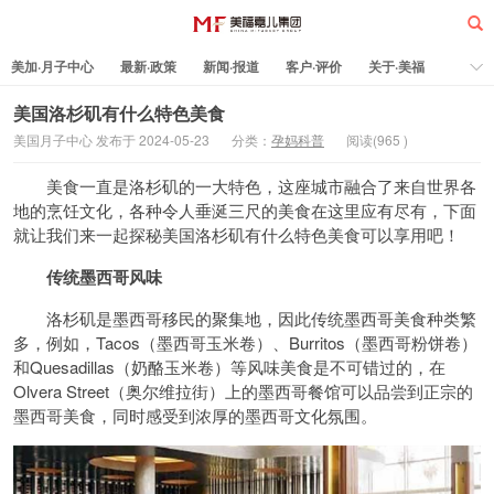
美加·月子中心
最新·政策
新闻·报道
客户·评价
关于·美福
热门·文章
所有·文章
孕妈科普
标签云
美国洛杉矶有什么特色美食
美国月子中心 发布于 2024-05-23
分类：
孕妈科普
阅读(
965
)
美福嘉儿
美食一直是洛杉矶的一大特色，这座城市融合了来自世界各
地的烹饪文化，各种令人垂涎三尺的美食在这里应有尽有，下面
就让我们来一起探秘美国洛杉矶有什么特色美食可以享用吧！
传统墨西哥风味
洛杉矶是墨西哥移民的聚集地，因此传统墨西哥美食种类繁
多，例如，Tacos（墨西哥玉米卷）、Burritos（墨西哥粉饼卷）
和Quesadillas（奶酪玉米卷）等风味美食是不可错过的，在
Olvera Street（奥尔维拉街）上的墨西哥餐馆可以品尝到正宗的
墨西哥美食，同时感受到浓厚的墨西哥文化氛围。