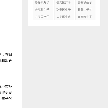
洛杉矶月子
去美国产子
去塞班生子
中心
去海外生子
到美国生子
赴美生子签
证
在美国产子
去美国生孩
在塞班生子
子吗
中，在日
语和出色
就业市场
获得更多
为孩子的