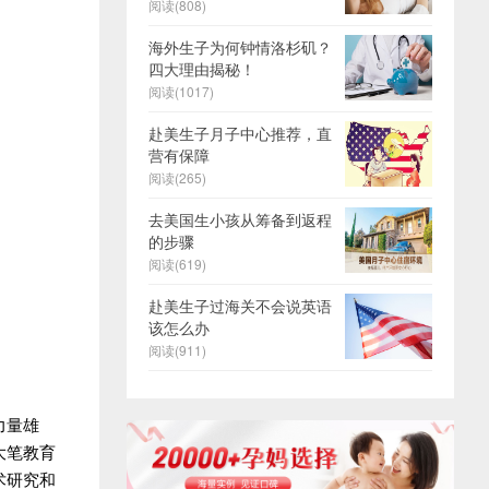
阅读(808)
海外生子为何钟情洛杉矶？
四大理由揭秘！
阅读(1017)
赴美生子月子中心推荐，直
营有保障
阅读(265)
去美国生小孩从筹备到返程
的步骤
阅读(619)
赴美生子过海关不会说英语
该怎么办
阅读(911)
力量雄
大笔教育
术研究和