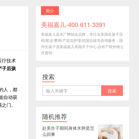
简介
美福嘉儿-400·611·3391
美福嘉儿是央广网知名品牌，专注去美国生孩子流
程/签证/费用/产前后护理/回国后续等咨询服务，国
外生孩子选美福嘉儿美国月子中心,自有产权价格公
开透明。
医疗技术
产子后孩
搜索
的人，都
能自动获
遇之门。
随机推荐
赴美生子期间身体水肿是怎
么回事