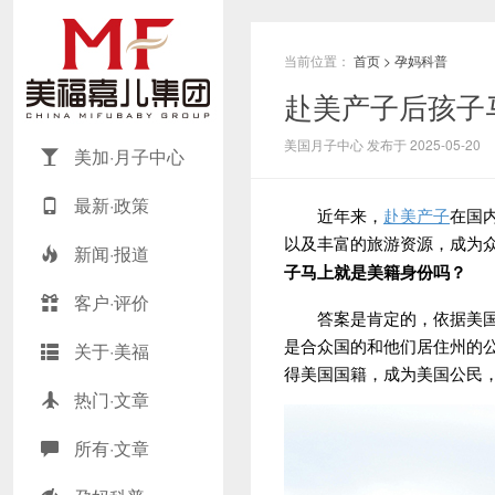
当前位置：
首页
>
孕妈科普
赴美产子后孩子
美国月子中心 发布于 2025-05-20
美加·月子中心
最新·政策
近年来，
赴美产子
在国
以及丰富的旅游资源，成为
新闻·报道
子马上就是美籍身份吗？
客户·评价
答案是肯定的，依据美国宪
是合众国的和他们居住州的
关于·美福
得美国国籍，成为美国公民
热门·文章
所有·文章