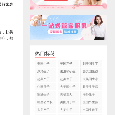
缓解家庭
达，赴美
治疗，都
热门标签
美国生子
美国产子
到美国生宝
宝
尔湾生子
去洛杉矶生
去美国生孩
子
子
赴美产子
赴美生子
去美国生小
孩
尔湾月子中
去美国生子
赴美生子后
心
塞班生子
美福嘉儿
海外生子
出生公民权
美国月子中
去国外生孩
心
子
去美产子
去美生子
出国生孩子