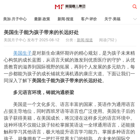
美加·月子中心
最新·政策
新闻·报道
客户·评价
关于·美福
热门·文章
所有·文章
孕妈科普
标签云
美国生子能为孩子带来的长远好处
美国月子中心 发布于 2025-08-12
分类：
新闻·报道
阅读(
752
)
美福嘉儿
美国生子
是对新生命满怀期许的精心规划，是为孩子未来精
心构筑的成长蓝图，从语言天赋的激发到优质医疗的守护，从优
质教育的滋养到国际视野的拓展，再到个人发展的多元助力，每
一步都能为孩子的成长铺就充满机遇的康庄大道。下面让我们一
同深入了解下
美国生子能为孩子带来的长远好处
。
多元语言环境，铸就沟通
桥梁
美国是一个文化多元、语言丰富的国家，英语作为通用语言
占据主导地位，同时西班牙语等语言也广泛使用。美国生子后的
孩子获得美籍，在美国成长，将沉浸在这样多元的语言环境中。
这种环境不仅能让孩子轻松掌握英语这一全球通用语言，还能接
触和学习其他语言，极大地提升语言学习能力。掌握多种语言的
孩子，就像拥有了一把打开世界大门的钥匙，在未来的国际交