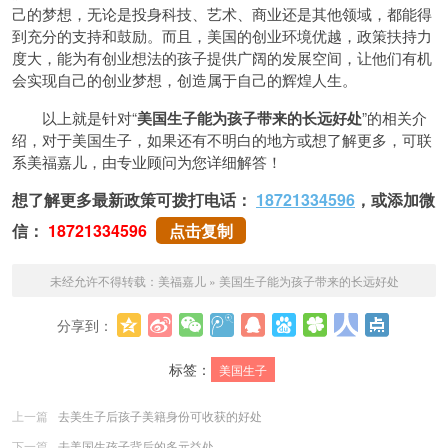
己的梦想，无论是投身科技、艺术、商业还是其他领域，都能得
到充分的支持和鼓励。而且，美国的创业环境优越，政策扶持力
度大，能为有创业想法的孩子提供广阔的发展空间，让他们有机
会实现自己的创业梦想，创造属于自己的辉煌人生。
以上就是针对“
美国生子能为孩子带来的长
远好处
”的相关介
绍，对于美国生子，如果还有不明白的地方或想了解更多，可联
系美福嘉儿，由专业顾问为您详细解答！
想了解更多最新政策可拨打电话：
18721334596
，或添加微
信：
18721334596
点击复制
未经允许不得转载：
美福嘉儿
»
美国生子能为孩子带来的长远好处
分享到：
更多
标签：
美国生子
上一篇
去美生子后孩子美籍身份可收获的好处
下一篇
去美国生孩子背后的多元益处