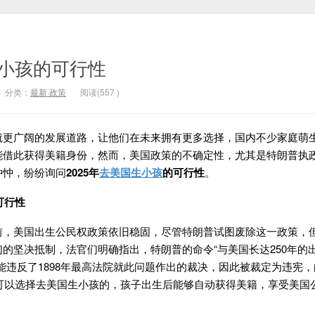
生小孩的可行性
分类：
最新·政策
阅读(
557
)
广阔的发展道路，让他们在未来拥有更多选择，国内不少家庭萌
能借此获得美籍身份，然而，美国政策的不确定性，尤其是特朗普执
忡忡，纷纷询问
2025年
去美国生小孩
的可行性
。
可行性
美国出生公民权政策依旧稳固，尽管特朗普试图废除这一政策，
的坚决抵制，法官们明确指出，特朗普的命令“与美国长达250年的
能违反了1898年最高法院就此问题作出的裁决，因此被裁定为违宪
是可以选择去美国生小孩的，孩子出生后能够自动获得美籍，享受美国