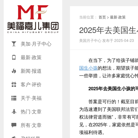
当前位置：
首页
>
最新·政策
2025年去美国
美国月子中心 发布于 2025-04-23
美加·月子中心
最新·政策
在当下，为了给孩子铺就更
国生小孩
的想法，期望孩子
新闻·报道
一些举措，让许多家庭忧心
客户·评价
2025年
去
美国生小孩
的
关于·美福
答案是可行的！截至目前，
为迅速遭到了美国联邦法官们
热门·文章
权法律背道而驰”，非常有可
见，在2025年，家庭依然
所有·文章
项福利待遇。