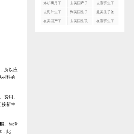
洛杉矶月子
去美国产子
去塞班生子
中心
去海外生子
到美国生子
赴美生子签
证
在美国产子
去美国生孩
在塞班生子
子吗
，所以应
保材料的
、费用、
迎接新生
服、生活
本，此