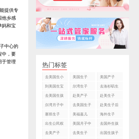
能提供专
国他乡感
孕妈和宝
子中心的
程中，要
用于管理
热门标签
去美国生小
美国生子
美国产子
孩
到美国生宝
尔湾生子
去洛杉矶生
宝
子
去美国生孩
赴美产子
赴美生子
子
尔湾月子中
去美国生子
赴美生子后
心
塞班生子
美福嘉儿
海外生子
出生公民权
美国月子中
去国外生孩
心
子
去美产子
去美生子
出国生孩子