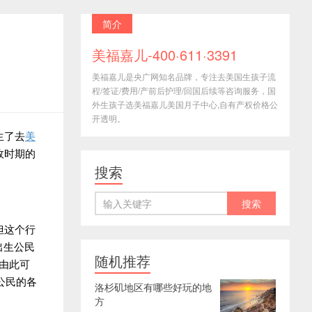
简介
美福嘉儿-400·611·3391
美福嘉儿是央广网知名品牌，专注去美国生孩子流
程/签证/费用/产前后护理/回国后续等咨询服务，国
外生孩子选美福嘉儿美国月子中心,自有产权价格公
开透明。
生了去
美
政时期的
搜索
但这个行
出生公民
随机推荐
，由此可
公民的各
洛杉矶地区有哪些好玩的地
方