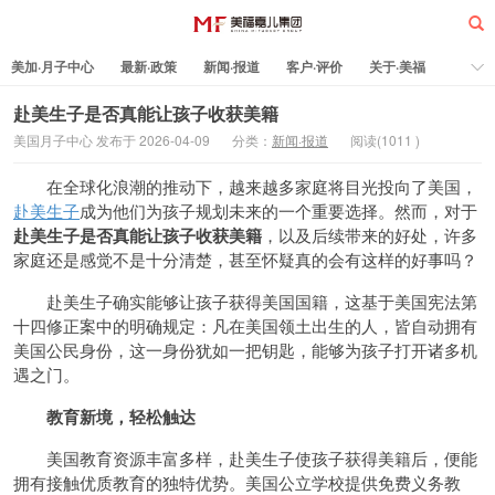
美加·月子中心
最新·政策
新闻·报道
客户·评价
关于·美福
热门·文章
所有·文章
孕妈科普
标签云
赴美生子是否真能让孩子收获美籍
美国月子中心 发布于 2026-04-09
分类：
新闻·报道
阅读(
1011
)
美福嘉儿
在全球化浪潮的推动下，越来越多家庭将目光投向了美国，
赴美生子
成为他们为孩子规划未来的一个重要选择。然而，对于
赴美生子是否真能让孩子收获美籍
，以及后续带来的好处，许多
家庭还是感觉不是十分清楚，甚至怀疑真的会有这样的好事吗？
赴美生子确实能够让孩子获得美国国籍，这基于美国宪法第
十四修正案中的明确规定：凡在美国领土出生的人，皆自动拥有
美国公民身份，这一身份犹如一把钥匙，能够为孩子打开诸多机
遇之门。
教育新境，轻松触达
美国教育资源丰富多样，赴美生子使孩子获得美籍后，便能
拥有接触优质教育的独特优势。美国公立学校提供免费义务教