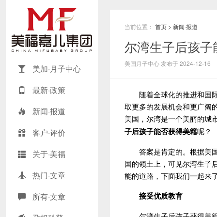
当前位置：
首页
>
新闻·报道
尔湾生子后孩子
美国月子中心 发布于 2024-12-16
美加·月子中心
最新·政策
随着全球化的推进和国际交
取更多的发展机会和更广阔
新闻·报道
美国，尔湾是一个美丽的城
子后
孩子能否获得美籍
呢？
客户·评价
答案是肯定的。根据美国的
关于·美福
国的领土上，可见尔湾生子
热门·文章
能的道路，下面我们一起来
接受优质教育
所有·文章
尔湾生子后孩子获得美籍，