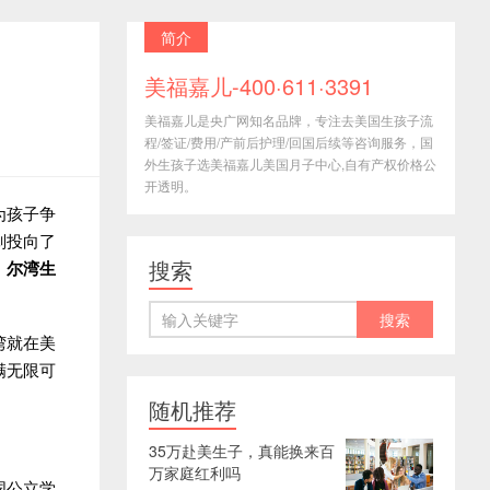
简介
美福嘉儿-400·611·3391
美福嘉儿是央广网知名品牌，专注去美国生孩子流
程/签证/费用/产前后护理/回国后续等咨询服务，国
外生孩子选美福嘉儿美国月子中心,自有产权价格公
开透明。
为孩子争
划投向了
搜索
，
尔湾生
湾就在美
满无限可
随机推荐
35万赴美生子，真能换来百
万家庭红利吗
国公立学