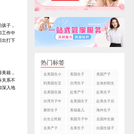
的孩子，
和工作中
而出打下
热门标签
得美籍，
去美国生小
美国生子
美国产子
际关系不
孩
到美国生宝
尔湾生子
去洛杉矶生
加深入地
宝
子
去美国生孩
赴美产子
赴美生子
子
尔湾月子中
去美国生子
赴美生子后
心
塞班生子
美福嘉儿
海外生子
出生公民权
美国月子中
去国外生孩
心
子
去美产子
去美生子
出国生孩子