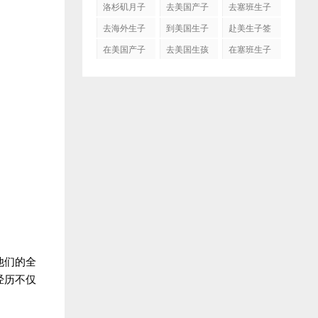
洛杉矶月子
去美国产子
去塞班生子
中心
去海外生子
到美国生子
赴美生子签
证
在美国产子
去美国生孩
在塞班生子
子吗
他们的全
经历不仅