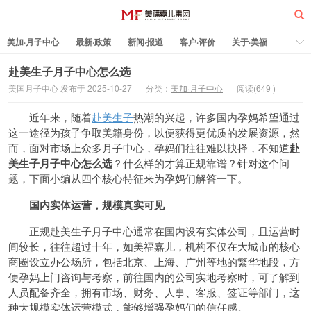
美加·月子中心
最新·政策
新闻·报道
客户·评价
关于·美福
热门·文章
所有·文章
孕妈科普
标签云
赴美生子月子中心怎么选
美国月子中心 发布于 2025-10-27
分类：
美加·月子中心
阅读(
649
)
美福嘉儿
近年来，随着
赴美生子
热潮的兴起，许多国内孕妈希望通过
这一途径为孩子争取美籍身份，以便获得更优质的发展资源，然
而，面对市场上众多月子中心，孕妈们往往难以抉择，不知道
赴
美生子月子中心怎么
选
？什么样的才算正规靠谱？针对这个问
题，下面小编从四个核心特征来为孕妈们解答一下。
国内实体运营，
规模真实可见
正规赴美生子月子中心通常在国内设有实体公司，且运营时
间较长，往往超过十年，如美福嘉儿，机构不仅在大城市的核心
商圈设立办公场所，包括北京、上海、广州等地的繁华地段，方
便孕妈上门咨询与考察，前往国内的公司实地考察时，可了解到
人员配备齐全，拥有市场、财务、人事、客服、签证等部门，这
种大规模实体运营模式，能够增强孕妈们的信任感。