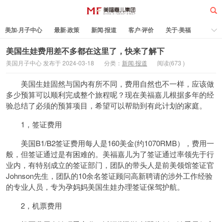
美加·月子中心
最新·政策
新闻·报道
客户·评价
关于·美福
热门·文章
所有·文章
孕妈科普
标签云
美国生娃费用差不多都在这里了，快来了解下
美国月子中心 发布于 2024-03-18
分类：
新闻·报道
阅读(
673
)
美福嘉儿
美国生娃固然与国内有所不同，费用自然也不一样，应该做
多少预算可以顺利完成整个旅程呢？现在美福嘉儿根据多年的经
验总结了必须的预算项目，希望可以帮助到有此计划的家庭。
1，签证费用
美国B1/B2签证费用每人是160美金(约1070RMB），费用一
般，但签证通过是有困难的。美福嘉儿为了签证通过率领先于行
业内，有特别成立的签证部门，团队的带头人是前美领馆签证官
Johnson先生，团队的10余名签证顾问高新聘请的涉外工作经验
的专业人员，专为孕妈妈美国生娃办理签证保驾护航。
2，机票费用