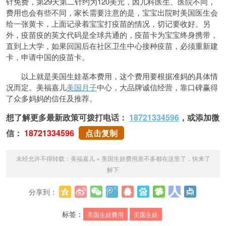
针免费，第29天第二针约为120美元，因儿科医生、医院不同，
费用也会有些不同，家长需要注意的是，宝宝出院时美国医生会
给一张黄卡，上面记录着宝宝打疫苗的情况，切记要收好。另
外，疫苗疫的英文代码是全球共通的，疫苗卡为宝宝终身携带，
直到上大学，如果回国后在社区卫生中心接种疫苗，必须重新建
卡，申请中国的疫苗卡。
以上就是美国生娃基本费用，这个费用要根据准妈的具体情
况而定。美福嘉儿
美国月子
中心，大品牌诚信经营，靠口碑赢得
了众多妈妈的信任及推荐。
想了解更多最新政策可拨打电话：
18721334596
，或添加微
信：
18721334596
点击复制
未经允许不得转载：
美福嘉儿
»
美国生娃费用差不多都在这里了，快来了
解下
分享到：
更多
标签：
美国生娃费用
美国生娃