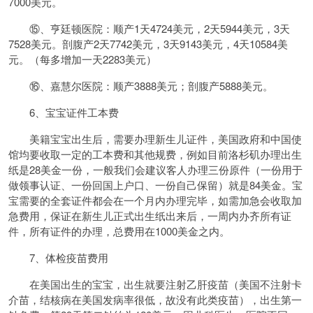
7000美元。
⑮、亨廷顿医院：顺产1天4724美元，2天5944美元，3天
7528美元。剖腹产2天7742美元，3天9143美元，4天10584美
元。（每多增加一天2283美元）
⑯、嘉慧尔医院：顺产3888美元；剖腹产5888美元。
6、宝宝证件工本费
美籍宝宝出生后，需要办理新生儿证件，美国政府和中国使
馆均要收取一定的工本费和其他规费，例如目前洛杉矶办理出生
纸是28美金一份，一般我们会建议客人办理三份原件（一份用于
做领事认证、一份回国上户口、一份自己保留）就是84美金。宝
宝需要的全套证件都会在一个月内办理完毕，如需加急会收取加
急费用，保证在新生儿正式出生纸出来后，一周内办齐所有证
件，所有证件的办理，总费用在1000美金之内。
7、体检疫苗费用
在美国出生的宝宝，出生就要注射乙肝疫苗（美国不注射卡
介苗，结核病在美国发病率很低，故没有此类疫苗），出生第一