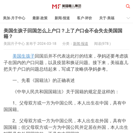
美加·月子中心
最新·政策
新闻·报道
客户·评价
关于·美福
热门·文章
所有·文章
孕妈科普
标签云
美国生孩子回国怎么上户口？上了户口会不会失去美国国
籍？
美国月子中心 发布于 2024-03-18
分类：
新闻·报道
阅读(
978
)
美福嘉儿
美国生孩子
回国后并不代表这此行的结束，孕妈还要考虑孩
子在国内的户口问题，以及疫苗和换证问题。接下来，美福嘉儿
把关于户口的问题总结起来，写成了攻略供孕妈参考。
一、先看《国籍法》的正确表述
《中华人民共和国国籍法》关于国籍的规定是这样的：
1、父母双方或一方为中国公民，本人出生在中国，具有中
国国籍。
2、父母双方或一方为中国公民，本人出生在外国，具有中
国国籍；但父母双方或一方为中国公民并定居在外国，本人出生