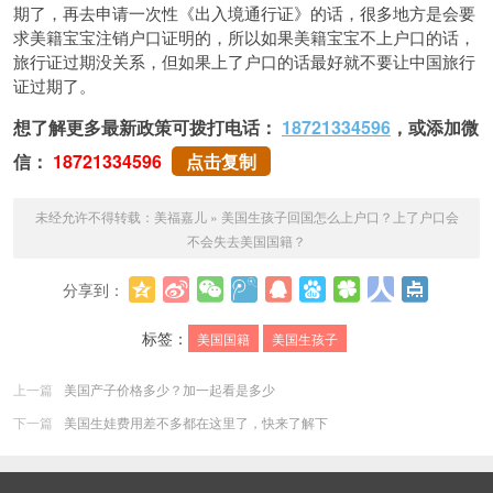
期了，再去申请一次性《出入境通行证》的话，很多地方是会要
求美籍宝宝注销户口证明的，所以如果美籍宝宝不上户⼝的话，
旅⾏证过期没关系，但如果上了户口的话最好就不要让中国旅⾏
证过期了。
想了解更多最新政策可拨打电话：
18721334596
，或添加微
信：
18721334596
点击复制
未经允许不得转载：
美福嘉儿
»
美国生孩子回国怎么上户口？上了户口会
不会失去美国国籍？
分享到：
更多
标签：
美国国籍
美国生孩子
上一篇
美国产子价格多少？加一起看是多少
下一篇
美国生娃费用差不多都在这里了，快来了解下