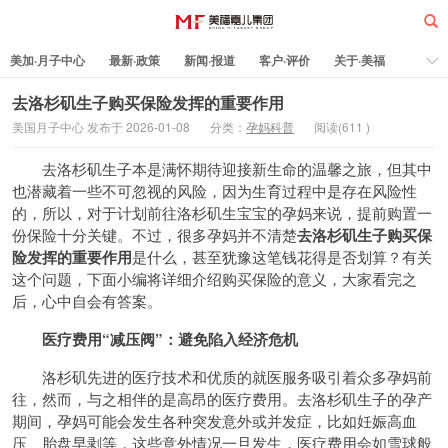
美加·月子中心
最新·政策
新闻·报道
客户·评价
关于·美福
热门·文章
所有·文章
孕妈科普
标签云
去洛杉矶生子购买保险发挥的重要作用
美国月子中心 发布于 2026-01-08
分类：
孕妈科普
阅读(
611
)
美福嘉儿
去洛杉矶生子本是满怀期待迎接新生命的温馨之旅，但其中
也潜藏着一些不可忽视的风险，因为生育过程中是存在风险性
的，所以，对于计划前往洛杉矶生宝宝的孕妈来说，提前购置一
份保险十分关键。不过，很多孕妈并不清楚
去洛杉矶生子购买保
险发挥的重要作用
是什么，甚至犹豫这笔钱花得是否划算？有关
这个问题，下面小编将详细介绍购买保险的意义，大家看完之
后，心中自会有答案。
医疗费用“减压阀”：避免陷入经济危机
洛杉矶先进的医疗技术和优质的就医服务吸引着众多孕妈前
往，然而，与之相伴的是高昂的医疗费用。去洛杉矶生子的孕产
期间，孕妈可能会发生各种突发意外或并发症，比如妊娠高血
压、胎盘早剥等，这些意外情况一旦发生，医疗费用会如雪球般