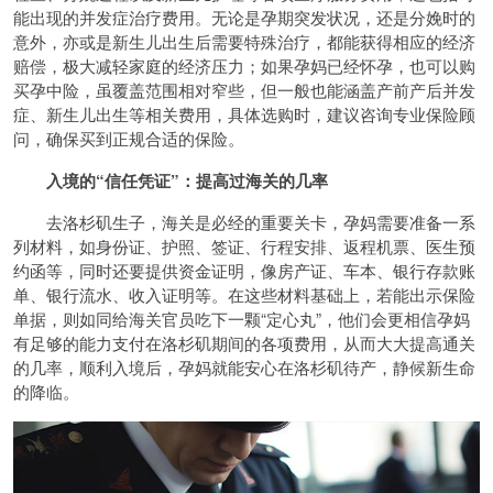
能出现的并发症治疗费用。无论是孕期突发状况，还是分娩时的
意外，亦或是新生儿出生后需要特殊治疗，都能获得相应的经济
赔偿，极大减轻家庭的经济压力；如果孕妈已经怀孕，也可以购
买孕中险，虽覆盖范围相对窄些，但一般也能涵盖产前产后并发
症、新生儿出生等相关费用，具体选购时，建议咨询专业保险顾
问，确保买到正规合适的保险。
入境的
“信任凭证”：
提高过海关的
几率
去洛杉矶生子，海关是必经的重要关卡，孕妈需要准备一系
列材料，如身份证、护照、签证、行程安排、返程机票、医生预
约函等，同时还要提供资金证明，像房产证、车本、银行存款账
单、银行流水、收入证明等。在这些材料基础上，若能出示保险
单据，则如同给海关官员吃下一颗“定心丸”，他们会更相信孕妈
有足够的能力支付在洛杉矶期间的各项费用，从而大大提高通关
的几率，顺利入境后，孕妈就能安心在洛杉矶待产，静候新生命
的降临。