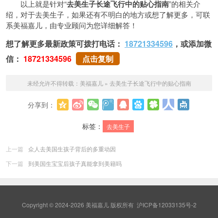
以上就是针对“
去美生子长途飞行中的贴心指南
”的相关介
绍，对于去美生子，如果还有不明白的地方或想了解更多，可联
系美福嘉儿，由专业顾问为您详细解答！
想了解更多最新政策可拨打电话：
18721334596
，或添加微
信：
18721334596
点击复制
未经允许不得转载：
美福嘉儿
»
去美生子长途飞行中的贴心指南
分享到：
更多
标签：
去美生子
上一篇
众人去美国生孩子背后的多重动因
下一篇
到美国生宝宝后孩子真能拿到美籍吗
Copyright © 2024-2026 美福嘉儿 版权所有
沪ICP备12033135号-2