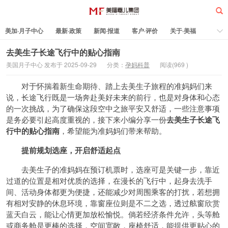
美加·月子中心
最新·政策
新闻·报道
客户·评价
关于·美福
热门·文章
所有·文章
孕妈科普
标签云
去美生子长途飞行中的贴心指南
美国月子中心 发布于 2025-09-29
分类：
孕妈科普
阅读(
969
)
美福嘉儿
对于怀揣着新生命期待、踏上去美生子旅程的准妈妈们来
说，长途飞行既是一场奔赴美好未来的前行，也是对身体和心态
的一次挑战，为了确保这段空中之旅平安又舒适，一些注意事项
是务必要引起高度重视的，接下来小编分享一份
去美生子长途飞
行中的贴心指南
，希望能为准妈妈们带来帮助。
提前规划选座，开启舒适起点
去美生子的准妈妈在预订机票时，选座可是关键一步，靠近
过道的位置是相对优质的选择，在漫长的飞行中，起身去洗手
间、活动身体都更为便捷，还能减少对周围乘客的打扰，若想拥
有相对安静的休息环境，靠窗座位则是不二之选，透过舷窗欣赏
蓝天白云，能让心情更加放松愉悦。倘若经济条件允许，头等舱
或商务舱是更棒的选择，空间宽敞，座椅舒适，能提供更贴心的