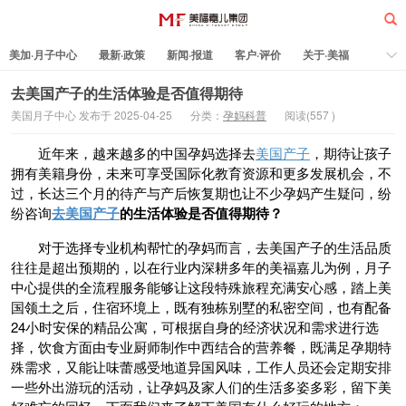
美加·月子中心
最新·政策
新闻·报道
客户·评价
关于·美福
热门·文章
所有·文章
孕妈科普
标签云
去美国产子的生活体验是否值得期待
美国月子中心 发布于 2025-04-25
分类：
孕妈科普
阅读(
557
)
美福嘉儿
近年来，越来越多的中国孕妈选择去
美国产子
，期待让孩子
拥有美籍身份，未来可享受国际化教育资源和更多发展机会，不
过，长达三个月的待产与产后恢复期也让不少孕妈产生疑问，纷
纷咨询
去美国产子
的生活体验是否值得期待？
对于选择专业机构帮忙的孕妈而言，去美国产子的生活品质
往往是超出预期的，以在行业内深耕多年的美福嘉儿为例，月子
中心提供的全流程服务能够让这段特殊旅程充满安心感，踏上美
国领土之后，住宿环境上，既有独栋别墅的私密空间，也有配备
24小时安保的精品公寓，可根据自身的经济状况和需求进行选
择，饮食方面由专业厨师制作中西结合的营养餐，既满足孕期特
殊需求，又能让味蕾感受地道异国风味，工作人员还会定期安排
一些外出游玩的活动，让孕妈及家人们的生活多姿多彩，留下美