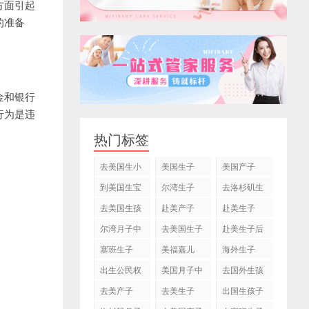
方面引起
的准备
金和银行
行为是违
热门标签
去美国生小
美国生子
美国产子
孩
到美国生宝
尔湾生子
去洛杉矶生
宝
子
去美国生孩
赴美产子
赴美生子
子
尔湾月子中
去美国生子
赴美生子后
心
塞班生子
美福嘉儿
海外生子
出生公民权
美国月子中
去国外生孩
心
子
去美产子
去美生子
出国生孩子