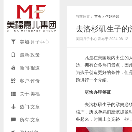
当前位置：
首页
>
孕妈科普
去洛杉矶生子的
美国月子中心 发布于 2024-08-12
美加·月子中心
最新·政策
凡是在美国境内出生的人都
达、拥有众多热门景点，因
新闻·报道
为孩子创造更好的条件，但
题进行一个介绍。
客户·评价
尽快办理签证
关于·美福
去洛杉矶生子的孕妈必须拥
热门·文章
核严，所以孕妈们应该抓紧
备起来，时间上会充裕一些
所有·文章