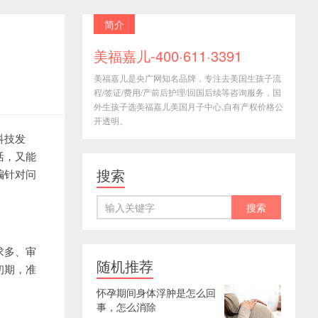
简介
美福嘉儿-400·611·3391
美福嘉儿是央广网知名品牌，专注去美国生孩子流
程/签证/费用/产前后护理/回国后续等咨询服务，国
外生孩子选美福嘉儿美国月子中心,自有产权价格公
开透明。
科技发
活，又能
搜索
编针对问
求多、审
随机推荐
初期，准
怀孕期间身体浮肿是怎么回
事，怎么消除