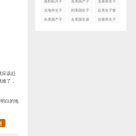
洛杉矶月子
去美国产子
去塞班生子
中心
去海外生子
到美国生子
赴美生子签
证
在美国产子
去美国生孩
在塞班生子
子吗
就应该赶
就难了，
不明白的地
制