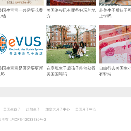
美国生宝宝一共需要花费
美国洛杉矶有哪些好玩的地
赴美生子后孩子
少钱
方
上学吗
美国生宝宝是否需要更新
在塞班生子后孩子能够获得
自由行去美国生
US
美国国籍吗
有弊端
美国生孩子
赴加生子
加拿大月子中心
美国月子中心
 版权所有
沪ICP备12033135号-2