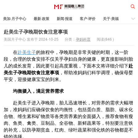
美加·月子中心
最新·政策
新闻·报道
客户·评价
关于·美福
热门·文章
所有·文章
孕妈科普
标签云
赴美生子孕晚期饮食注意事项
美国月子中心 发布于 2024-10-25
分类：
孕妈科普
阅读(
846
)
美福嘉儿
在
赴美生子
的旅程中，孕晚期是非常关键的时期，这一阶
段，合理的饮食安排不仅关乎孕妇自身的健康，更直接影响到胎
儿的成长发育，因此要引起高度重视，下面本文将详细介绍下
赴
美生子孕晚期饮食注意事项
，帮助准妈妈们科学调理，确保母婴
平安，迎接健康宝宝的到来。
均衡摄入，满足营养需求
赴美生子进入孕晚期，胎儿迅速增长，对营养的需求大幅增
加，准妈妈们应确保饮食的均衡性，包括蛋白质、脂肪、碳水化
合物、维生素和矿物质等各类营养素的全面摄入，推荐食物有瘦
肉、鱼类、禽类、豆制品、全谷物、新鲜蔬果等，特别要注意铁
的补充，以防孕期贫血，红肉、绿叶蔬菜和强化铁的谷物都是不
错的选择。