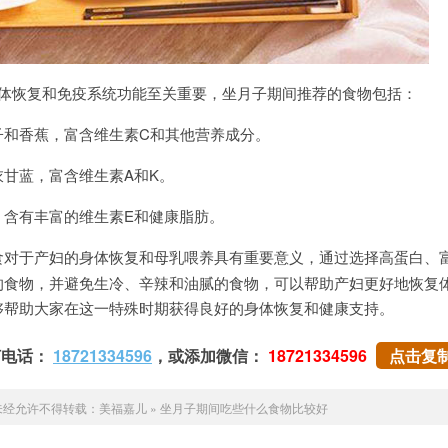
恢复和免疫系统功能至关重要，坐月子期间推荐的食物包括：
香蕉，富含维生素C和其他营养成分。
蓝，富含维生素A和K。
含有丰富的维生素E和健康脂肪。
食对于产妇的身体恢复和母乳喂养具有重要意义，通过选择高蛋白、
的食物，并避免生冷、辛辣和油腻的食物，可以帮助产妇更好地恢复
够帮助大家在这一特殊时期获得良好的身体恢复和健康支持。
打电话：
18721334596
，或添加微信：
18721334596
点击复
未经允许不得转载：
美福嘉儿
»
坐月子期间吃些什么食物比较好