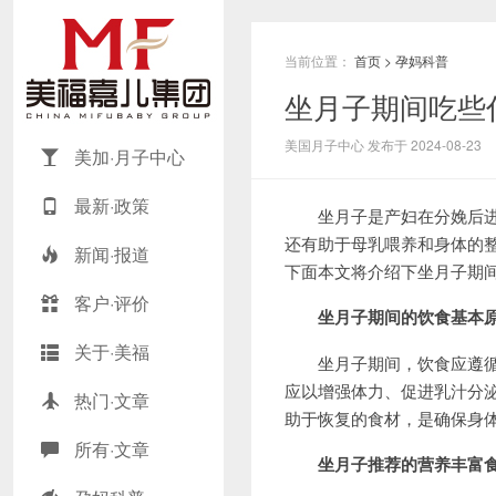
当前位置：
首页
>
孕妈科普
坐月子期间吃些
美国月子中心 发布于 2024-08-23
美加·月子中心
最新·政策
坐月子是产妇在分娩后进行
还有助于母乳喂养和身体的
新闻·报道
下面本文将介绍下坐月子期
客户·评价
坐月子期间的饮食基本
关于·美福
坐月子期间，饮食应遵循这
应以增强体力、促进乳汁分
热门·文章
助于恢复的食材，是确保身
所有·文章
坐月子推荐的营养丰富