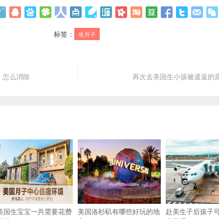
标签：
坐月子
，怎么消除
再次去美国生小孩被遣返的
美国生宝宝一共需要花费
美国洛杉矶有哪些好玩的地
赴美生子后孩子