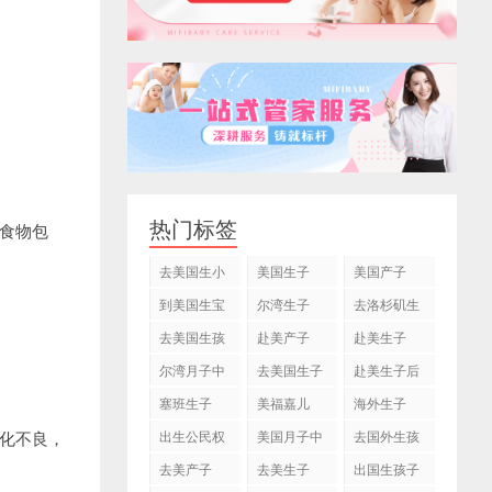
热门标签
食物包
去美国生小
美国生子
美国产子
孩
到美国生宝
尔湾生子
去洛杉矶生
宝
子
去美国生孩
赴美产子
赴美生子
子
尔湾月子中
去美国生子
赴美生子后
心
塞班生子
美福嘉儿
海外生子
出生公民权
美国月子中
去国外生孩
化不良，
心
子
去美产子
去美生子
出国生孩子