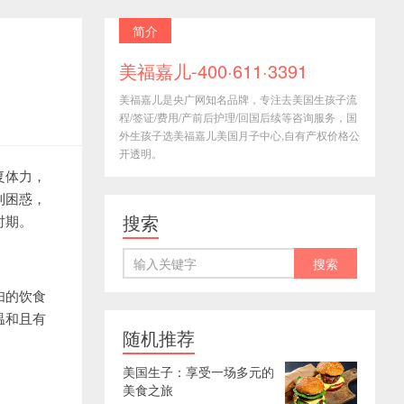
简介
美福嘉儿-400·611·3391
美福嘉儿是央广网知名品牌，专注去美国生孩子流
程/签证/费用/产前后护理/回国后续等咨询服务，国
外生孩子选美福嘉儿美国月子中心,自有产权价格公
开透明。
复体力，
到困惑，
搜索
时期。
妇的饮食
温和且有
随机推荐
美国生子：享受一场多元的
美食之旅