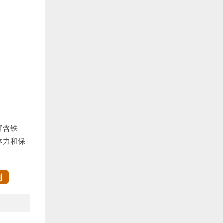
富含铁
体力和保
制