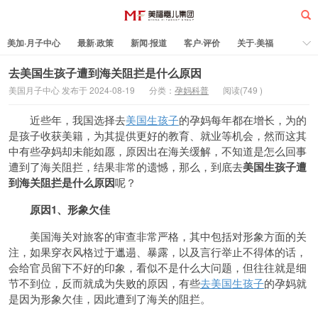
美加·月子中心
最新·政策
新闻·报道
客户·评价
关于·美福
热门·文章
所有·文章
孕妈科普
标签云
去美国生孩子遭到海关阻拦是什么原因
美国月子中心 发布于 2024-08-19
分类：
孕妈科普
阅读(
749
)
美福嘉儿
近些年，我国选择去
美国生孩子
的孕妈每年都在增长，为的
是孩子收获美籍，为其提供更好的教育、就业等机会，然而这其
中有些孕妈却未能如愿，原因出在海关缓解，不知道是怎么回事
遭到了海关阻拦，结果非常的遗憾，那么，到底去
美国生孩子遭
到海关阻
拦是什么原因
呢？
原因1、形象欠佳
美国海关对旅客的审查非常严格，其中包括对形象方面的关
注，如果穿衣风格过于邋遢、暴露，以及言行举止不得体的话，
会给官员留下不好的印象，看似不是什么大问题，但往往就是细
节不到位，反而就成为失败的原因，有些
去美国生孩子
的孕妈就
是因为形象欠佳，因此遭到了海关的阻拦。