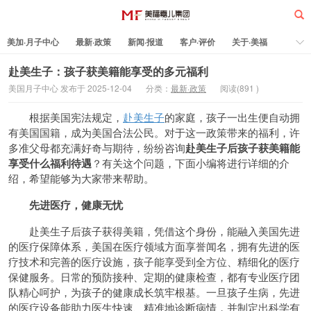
美加·月子中心
最新·政策
新闻·报道
客户·评价
关于·美福
热门·文章
所有·文章
孕妈科普
标签云
赴美生子：孩子获美籍能享受的多元福利
美国月子中心 发布于 2025-12-04
分类：
最新·政策
阅读(
891
)
美福嘉儿
根据美国宪法规定，
赴美生子
的家庭，孩子一出生便自动拥
有美国国籍，成为美国合法公民。对于这一政策带来的福利，许
多准父母都充满好奇与期待，纷纷咨询
赴美生子后孩子获美籍能
享受什么福利
待遇
？有关这个问题，下面小编将进行详细的介
绍，希望能够为大家带来帮助。
先进医疗，健康无忧
赴美生子后孩子获得美籍，凭借这个身份，能融入美国先进
的医疗保障体系，美国在医疗领域方面享誉闻名，拥有先进的医
疗技术和完善的医疗设施，孩子能享受到全方位、精细化的医疗
保健服务。日常的预防接种、定期的健康检查，都有专业医疗团
队精心呵护，为孩子的健康成长筑牢根基。一旦孩子生病，先进
的医疗设备能助力医生快速、精准地诊断病情，并制定出科学有