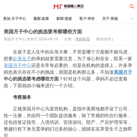
美加·月子中心
最新·政策
新闻·报道
客户·评价
关于·美福
热门·文章
所有·文章
孕妈科普
标签云
美国月子中心的挑选要考察哪些方面
美国月子中心 发布于 2024-06-19
分类：
孕妈科普
阅读(
628
)
美福嘉儿
生孩子是人生中的头等大事，不管是哪个方面都不能马虎，
想要
赴美生子
的孕妈就更需要注意，为了省心和安全，联系一家
美国月子中心
还是非常有必要的，但是在机构的选择上，许多孕
妈也表示存在不小的挑战，原因是机构那么多，不知道
美国月子
中心的挑选要考虑哪些方面
？针对这个问题，孕妈不必过度着
急，下面就由小编来进行一个介绍。
考察服务
正规美国月中心为直营机构，是指中美两地都开设了公司，
统一注册，并由同一个团队提供服务，除了常规的吃住行服务，
还包括签证指导、入境培训、安排游玩、陪产、产后护理等等，
整趟行程下来无需孕妈们过多的操心，踏踏实实享受生子之旅即
可。