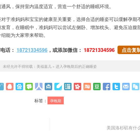
风，保持室内温度适宜，营造一个舒适的睡眠环境。
姿对于准妈妈和宝宝的健康至关重要，选择合适的睡姿可以缓解孕期
康发育，在睡眠中，准妈妈可以尝试左侧卧、增加枕头、避免压迫腹
介绍能为大家带来帮助。
打电话：
18721334596
，或添加微信：
18721334596
点击复
未经允许不得转载：
美福嘉儿
»
进入孕晚期后的正确睡姿
标签：
孕晚期
美国洛杉矶有什