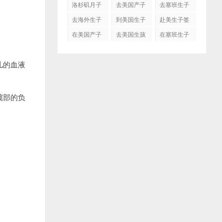
洛杉矶月子
去美国产子
去塞班生子
中心
去海外生子
到美国生子
赴美生子签
证
在美国产子
去美国生孩
在塞班生子
子吗
儿的血液
髋部的负