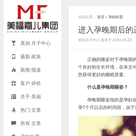
当前位置：
首页
>
孕妈科普
进入孕晚期后的
美国月子中心 发布于 2024-05-23
美加·月子中心
最新·政策
正确的睡姿对于孕晚期的准
个良好的生长环境，在本文
新闻·报道
您获得更好的睡眠质量。
客户·评价
什么是孕晚期睡姿？
关于·美福
孕晚期睡姿指的是孕妇在怀
孕7个月以后的时间段，由
热门·文章
所有·文章