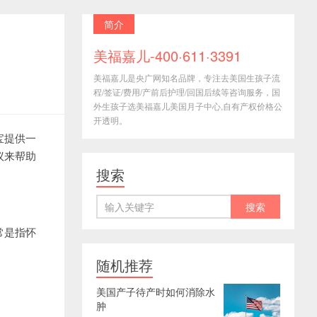
简介
美福嘉儿-400·611·3391
美福嘉儿是央广网知名品牌，专注去美国生孩子流
程/签证/费用/产前后护理/回国后续等咨询服务，国
外生孩子选美福嘉儿美国月子中心,自有产权价格公
开透明。
宝提供一
议来帮助
搜索
常是指怀
随机推荐
美国产子待产时如何消除水
肿