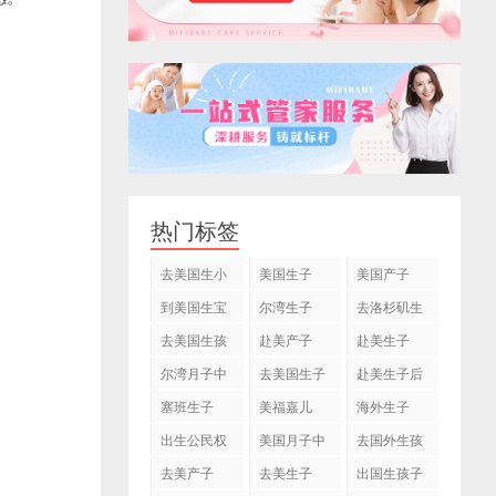
热门标签
去美国生小
美国生子
美国产子
孩
到美国生宝
尔湾生子
去洛杉矶生
宝
子
去美国生孩
赴美产子
赴美生子
子
尔湾月子中
去美国生子
赴美生子后
心
塞班生子
美福嘉儿
海外生子
出生公民权
美国月子中
去国外生孩
心
子
去美产子
去美生子
出国生孩子