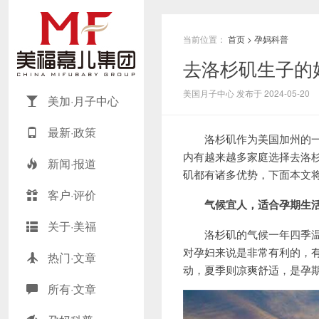
当前位置：
首页
>
孕妈科普
去洛杉矶生子的
美国月子中心 发布于 2024-05-20
美加·月子中心
最新·政策
洛杉矶作为美国加州的一颗
内有越来越多家庭选择去洛
新闻·报道
矶都有诸多优势，下面本文
客户·评价
气候宜人，适合孕期生
关于·美福
洛杉矶的气候一年四季温和
对孕妇来说是非常有利的，
热门·文章
动，夏季则凉爽舒适，是孕
所有·文章