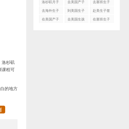
洛杉矶月子
去美国产子
去塞班生子
中心
去海外生子
到美国生子
赴美生子签
证
在美国产子
去美国生孩
在塞班生子
子吗
，洛杉矶
训课程可
明白的地方
制