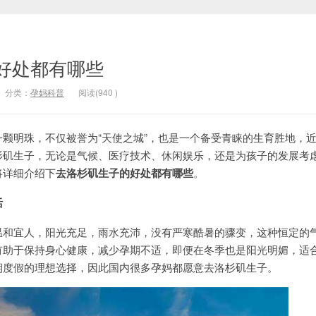
好处都有哪些
分类：
孕妈科普
阅读(
940
)
明珠，不仅被誉为“天使之城”，也是一个备受青睐的生育胜地，
杉矶生子，无论是气候、医疗技术、休闲娱乐，还是为孩子的发展考
将详细介绍下
去洛杉矶生子
的好处都有哪些
。
活
宜人，阳光充足，雨水充沛，没有严寒酷暑的骤变，这种恒定的
有助于保持身心健康，减少孕期不适，即便在冬季也是阳光明媚，适
期度假的理想选择，因此国内很多孕妈都愿意去洛杉矶生子。