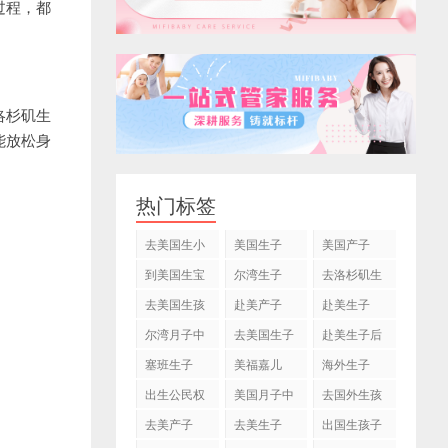
过程，都
。
洛杉矶生
能放松身
热门标签
去美国生小
美国生子
美国产子
孩
到美国生宝
尔湾生子
去洛杉矶生
宝
子
去美国生孩
赴美产子
赴美生子
子
尔湾月子中
去美国生子
赴美生子后
心
塞班生子
美福嘉儿
海外生子
出生公民权
美国月子中
去国外生孩
心
子
去美产子
去美生子
出国生孩子