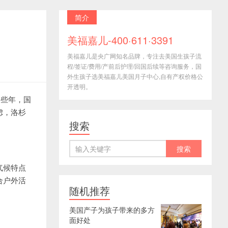
简介
美福嘉儿-400·611·3391
美福嘉儿是央广网知名品牌，专注去美国生孩子流
程/签证/费用/产前后护理/回国后续等咨询服务，国
外生孩子选美福嘉儿美国月子中心,自有产权价格公
开透明。
近些年，国
虑，洛杉
搜索
气候特点
合户外活
随机推荐
美国产子为孩子带来的多方
面好处