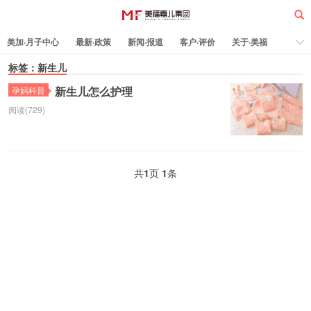
美加·月子中心
最新·政策
新闻·报道
客户·评价
关于·美福
热门·文章
标签：新生儿
所有·文章
孕妈科普
标签云
新生儿怎么护理
孕妈科普
阅读(729)
美福嘉儿
共
1
页
1
条