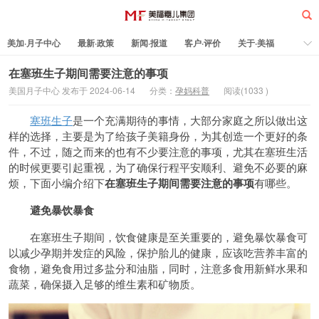
美加·月子中心
最新·政策
新闻·报道
客户·评价
关于·美福
热门·文章
所有·文章
孕妈科普
标签云
在塞班生子期间需要注意的事项
美国月子中心 发布于 2024-06-14
分类：
孕妈科普
阅读(
1033
)
美福嘉儿
塞班生子
是一个充满期待的事情，大部分家庭之所以做出这
样的选择，主要是为了给孩子美籍身份，为其创造一个更好的条
件，不过，随之而来的也有不少要注意的事项，尤其在塞班生活
的时候更要引起重视，为了确保行程平安顺利、避免不必要的麻
烦，下面小编介绍下
在塞班生子期间需要注意
的事项
有哪些。
避免暴饮暴食
在塞班生子期间，饮食健康是至关重要的，避免暴饮暴食可
以减少孕期并发症的风险，保护胎儿的健康，应该吃营养丰富的
食物，避免食用过多盐分和油脂，同时，注意多食用新鲜水果和
蔬菜，确保摄入足够的维生素和矿物质。