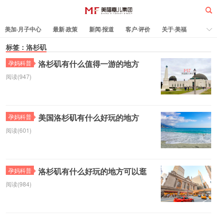
美加·月子中心
最新·政策
新闻·报道
客户·评价
关于·美福
热门·文章
标签：洛杉矶
所有·文章
孕妈科普
标签云
洛杉矶有什么值得一游的地方
孕妈科普
阅读(947)
美福嘉儿
美国洛杉矶有什么好玩的地方
孕妈科普
阅读(601)
洛杉矶有什么好玩的地方可以逛
孕妈科普
阅读(984)