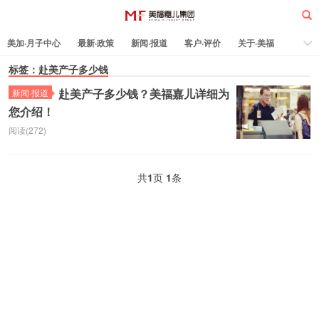
美加·月子中心
最新·政策
新闻·报道
客户·评价
关于·美福
热门·文章
标签：赴美产子多少钱
所有·文章
孕妈科普
标签云
赴美产子多少钱？美福嘉儿详细为
新闻·报道
您介绍！
美福嘉儿
阅读(272)
共
1
页
1
条