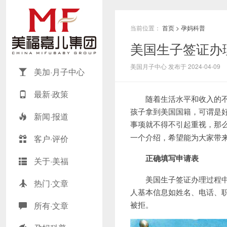
当前位置：
首页
>
孕妈科普
美国生子签证办
美国月子中心 发布于 2024-04-09
美加·月子中心
最新·政策
随着生活水平和收入的不
孩子拿到美国国籍，可谓是
新闻·报道
事项就不得不引起重视，那
一个介绍，希望能为大家带
客户·评价
正确填写申请表
关于·美福
美国生子签证办理过程中，
热门·文章
人基本信息如姓名、电话、
被拒。
所有·文章