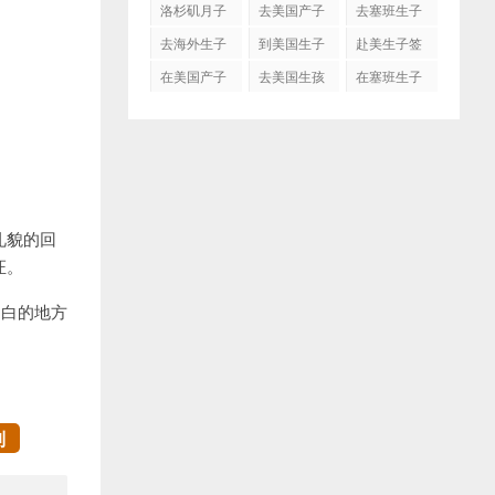
洛杉矶月子
去美国产子
去塞班生子
中心
去海外生子
到美国生子
赴美生子签
证
在美国产子
去美国生孩
在塞班生子
子吗
礼貌的回
证。
明白的地方
制