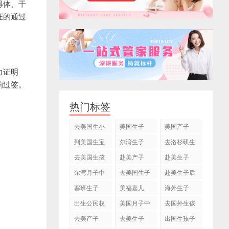
得体、干
证的通过
力证明
响过签。
热门标签
去美国生小
美国生子
美国产子
孩
到美国生宝
尔湾生子
去洛杉矶生
宝
子
去美国生孩
赴美产子
赴美生子
子
尔湾月子中
去美国生子
赴美生子后
心
塞班生子
美福嘉儿
海外生子
出生公民权
美国月子中
去国外生孩
心
子
去美产子
去美生子
出国生孩子