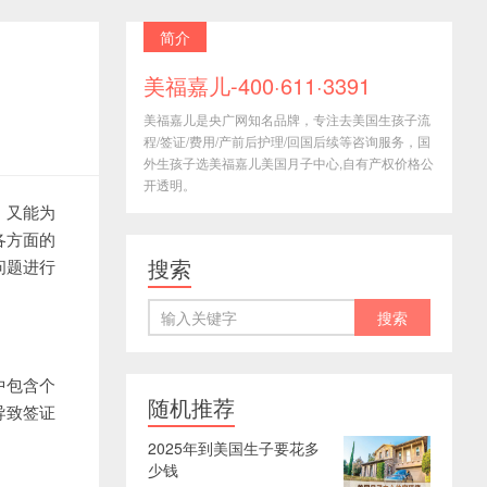
简介
美福嘉儿-400·611·3391
美福嘉儿是央广网知名品牌，专注去美国生孩子流
程/签证/费用/产前后护理/回国后续等咨询服务，国
外生孩子选美福嘉儿美国月子中心,自有产权价格公
开透明。
，又能为
各方面的
搜索
问题进行
中包含个
随机推荐
导致签证
2025年到美国生子要花多
少钱