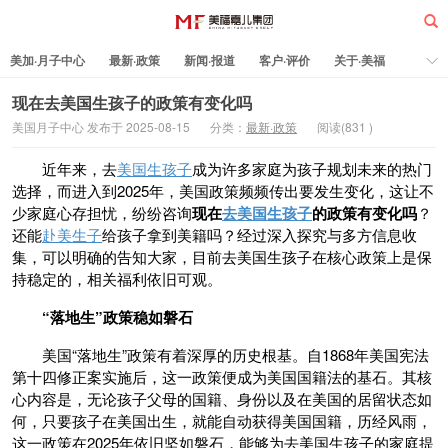
美加·月子中心
最新·政策
新闻·报道
客户·评价
关于·美福
热门·文章
所有·文章
孕妈科普
标签云
现在去美国生孩子的政策有变化吗
美国月子中心 发布于 2025-08-15
分类：
最新·政策
阅读(
831
)
美福嘉儿
近年来，去
美国生孩子
成为许多家庭为孩子规划未来的热门
选择，而进入到2025年，美国政策频频传出要发生变化，这让不
少家庭心存担忧，纷纷咨询
现在
去美国生孩子
的政策有变化吗
？
还能
赴美生子
给孩子拿到美籍吗？经过深入探究与多方信息收
集，可以明确的告知大家，目前去美国生孩子在核心政策上是保
持稳定的，相关福利依旧可观。
“落地生”政策稳如磐石
美国“落地生”政策有着深厚的历史根基。自1868年美国宪法
第十四修正案实施后，这一政策便成为美国国籍法的基石。其核
心内容是，无论孩子父母的国籍、身份以及在美国的居留状态如
何，只要孩子在美国出生，就能自动获得美国国籍，历经风雨，
这一政策在2025年依旧坚如磐石，能够为去美国生孩子的家庭提