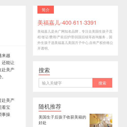
简介
美福嘉儿-400·611·3391
美福嘉儿是央广网知名品牌，专注去美国生孩子流
程/签证/费用/产前后护理/回国后续等咨询服务，国
外生孩子选美福嘉儿美国月子中心,自有产权价格公
开透明。
越来越
，还能让
搜索
在赴美产
势。
责赴美产
随机推荐
照看宝
琐事操
美国生子后孩子收获美籍的
好处