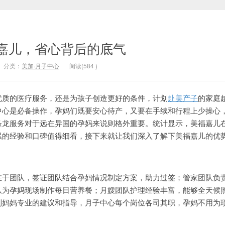
嘉儿，省心背后的底气
分类：
美加·月子中心
阅读(
584
)
的医疗服务，还是为孩子创造更好的条件，计划
赴美产子
的家庭
中心是必备操作，孕妈们既要安心待产，又要在手续和行程上少操心
条龙服务对于远在异国的孕妈来说则格外重要。统计显示，美福嘉儿
累的经验和口碑值得细看，接下来就让我们深入了解下美福嘉儿的优
团队，签证团队结合孕妈情况制定方案，助力过签；管家团队负
队为孕妈现场制作每日营养餐；月嫂团队护理经验丰富，能够全天候
到妈妈专业的建议和指导，月子中心每个岗位各司其职，孕妈不用为