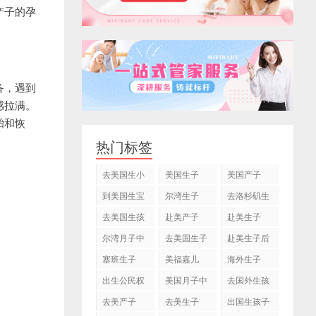
产子的孕
备，遇到
感拉满。
胎和恢
热门标签
去美国生小
美国生子
美国产子
孩
到美国生宝
尔湾生子
去洛杉矶生
宝
子
去美国生孩
赴美产子
赴美生子
子
尔湾月子中
去美国生子
赴美生子后
心
塞班生子
美福嘉儿
海外生子
出生公民权
美国月子中
去国外生孩
心
子
去美产子
去美生子
出国生孩子