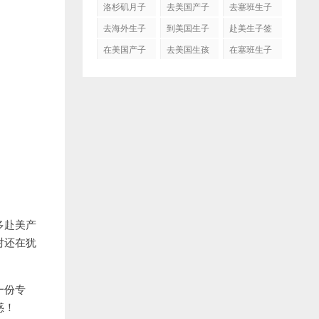
洛杉矶月子
去美国产子
去塞班生子
中心
去海外生子
到美国生子
赴美生子签
证
在美国产子
去美国生孩
在塞班生子
子吗
多赴美产
对还在犹
一份专
惑！