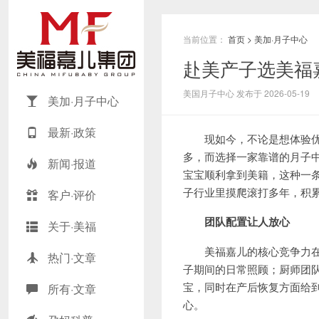
当前位置：
首页
>
美加·月子中心
赴美产子选美福
美国月子中心 发布于 2026-05-19
美加·月子中心
最新·政策
现如今，不论是想体验优质
多，而选择一家靠谱的月子
新闻·报道
宝宝顺利拿到美籍，这种一
子行业里摸爬滚打多年，积
客户·评价
团队配置
让人
放心
关于·美福
美福嘉儿的核心竞争力在于
热门·文章
子期间的日常照顾；厨师团
宝，同时在产后恢复方面给
所有·文章
心。