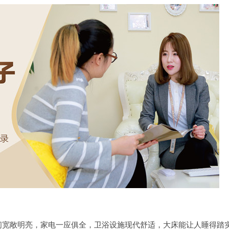
敞明亮，家电一应俱全，卫浴设施现代舒适，大床能让人睡得踏