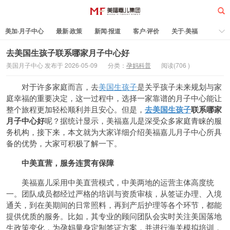
美加·月子中心
最新·政策
新闻·报道
客户·评价
关于·美福
热门·文章
所有·文章
孕妈科普
标签云
去美国生孩子联系哪家月子中心好
美国月子中心 发布于 2026-05-09
分类：
孕妈科普
阅读(
706
)
美福嘉儿
对于许多家庭而言，去
美国生孩子
是关乎孩子未来规划与家
庭幸福的重要决定，这一过程中，选择一家靠谱的月子中心能让
整个旅程更加轻松顺利并且安心。但是，
去美国生孩子
联系哪家
月子中心好
呢？据统计显示，美福嘉儿是深受众多家庭青睐的服
务机构，接下来，本文就为大家详细介绍美福嘉儿月子中心所具
备的优势，大家可积极了解一下。
中美直营，服务连贯有保障
美福嘉儿采用中美直营模式，中美两地的运营主体高度统
一。团队成员都经过严格的培训与资质审核，从签证办理、入境
通关，到在美期间的日常照料，再到产后护理等各个环节，都能
提供优质的服务。比如，其专业的顾问团队会实时关注美国落地
生政策变化，为孕妈量身定制签证方案，并进行海关模拟培训，