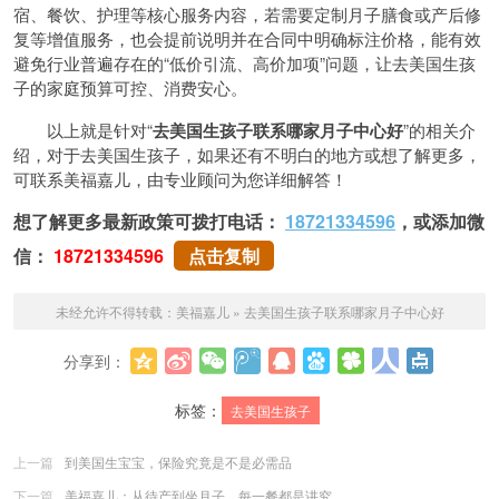
宿、餐饮、护理等核心服务内容，若需要定制月子膳食或产后修
复等增值服务，也会提前说明并在合同中明确标注价格，能有效
避免行业普遍存在的“低价引流、高价加项”问题，让去美国生孩
子的家庭预算可控、消费安心。
以上就是针对“
去美国生孩子联系哪家月子中心好
”的相关介
绍，对于去美国生孩子，如果还有不明白的地方或想了解更多，
可联系美福嘉儿，由专业顾问为您详细解答！
想了解更多最新政策可拨打电话：
18721334596
，或添加微
信：
18721334596
点击复制
未经允许不得转载：
美福嘉儿
»
去美国生孩子联系哪家月子中心好
分享到：
更多
标签：
去美国生孩子
上一篇
到美国生宝宝，保险究竟是不是必需品
下一篇
美福嘉儿：从待产到坐月子，每一餐都是讲究