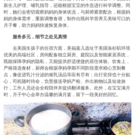
新生儿护理、哺乳指导，还能根据宝宝的作息进行科学调整。同
时，她们会密切观察妈妈的身体状况，与厨师紧密配合，根据妈
妈的身体需求，重新调整食谱，制作出既科学营养又美味可口的
月子餐，助力妈妈快速恢复身体。
服务多元，细节之处见真情
去美国生孩子的住宿方面，美福嘉儿选址于美国洛杉矶环境
优美的高端社区，房间配备独立厨房、庭院以及智能家居系统，
既能保障孕妈的隐私，又能提供舒适便捷的居住体验。饮食上，
严格筛选食材，厨师会根据孕妈孕期不同阶段需求精心烹制餐
点，像促进乳汁分泌的催乳汤品等应有尽有；出行安排也十分贴
心，司机随时待命，负责接送孕妈产检、外出购物以及短途旅
行，工作人员还会全程陪伴并提供翻译服务。此外，在宝宝满月
时，月子中心会举办温馨的满月宴，留下一段美好的回忆。