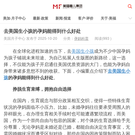
美加·月子中心
最新·政策
新闻·报道
客户·评价
关于·美福
热门·文章
所有·文章
孕妈科普
标签云
去美国生小孩的孕妈能得到什么好处
美国月子中心 发布于 2025-10-20
分类：
孕妈科普
阅读(
993
)
美福嘉儿
在全球化进程加速的当下，去
美国生小孩
成为不少中国孕妈
为孩子铺就未来坦途、为自己拓展人生版图的新路径，这一选
择，不仅能为孩子开启通往美国优质资源的大门，也能为孕妈自
身带来诸多意想不到的收获。下面，小编重点介绍下
去美国生小
孩
的孕妈能得到什么好处
。
挣脱生育束缚，拥抱自由选择
在国内，生育观念与部分政策相互交织，使得一些特殊生育
状况的孕妈面临不小压力。比如，未婚孕妈往往要承受周围人的
异样眼光，在办理生育相关手续时也可能遭遇繁琐流程，而美
国，作为一个崇尚自由与包容的国家，对个体的生育选择给予充
分尊重，无论孕妈是未婚还是已婚，都能自由决定生育事宜，无
需因婚姻状况而遭受区别对待，那些在国内因政策限制而陷入困