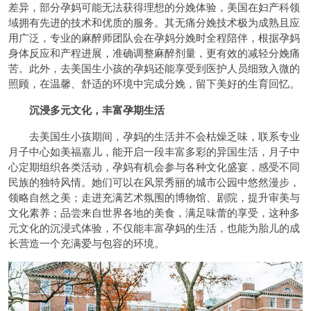
差异，部分孕妈可能无法获得理想的分娩体验，美国在妇产科领
域拥有先进的技术和优质的服务。其无痛分娩技术极为成熟且应
用广泛，专业的麻醉师团队会在孕妈分娩时全程陪伴，根据孕妈
身体反应和产程进展，准确调整麻醉剂量，更有效的减轻分娩痛
苦。此外，去美国生小孩的孕妈还能享受到医护人员细致入微的
照顾，在温馨、舒适的环境中完成分娩，留下美好的生育回忆。
沉浸多元文化，丰富孕期生活
去美国生小孩期间，孕妈的生活并不会枯燥乏味，联系专业
月子中心如美福嘉儿，能开启一段丰富多彩的异国生活，月子中
心定期组织各类活动，孕妈有机会参与各种文化盛宴，感受不同
民族的独特风情。她们可以在风景秀丽的城市公园中悠然漫步，
领略自然之美；走进充满艺术氛围的博物馆、剧院，提升审美与
文化素养；品尝来自世界各地的美食，满足味蕾的享受，这种多
元文化的沉浸式体验，不仅能丰富孕妈的生活，也能为胎儿的成
长营造一个充满爱与包容的环境。