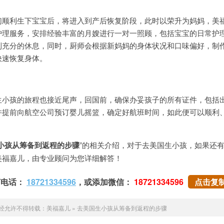
利生下宝宝后，将进入到产后恢复阶段，此时以荣升为妈妈，美
护理服务，安排经验丰富的月嫂进行一对一照顾，包括宝宝的日常护
到充分的休息，同时，厨师会根据新妈妈的身体状况和口味偏好，制
快速恢复身体。
孩的旅程也接近尾声，回国前，确保办妥孩子的所有证件，包括
并提前向航空公司预订婴儿摇篮，确定好航班时间，如此便可以顺利
小孩从筹备到返程的步骤
”的相关介绍，对于去美国生小孩，如果还
美福嘉儿，由专业顾问为您详细解答！
打电话：
18721334596
，或添加微信：
18721334596
点击复
经允许不得转载：
美福嘉儿
»
去美国生小孩从筹备到返程的步骤