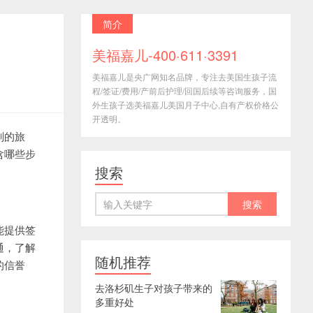
简介
美福嘉儿-400·611·3391
美福嘉儿是央广网知名品牌，专注去美国生孩子流
程/签证/费用/产前后护理/回国后续等咨询服务，国
外生孩子选美福嘉儿美国月子中心,自有产权价格公
开透明。
划的旅
含哪些步
搜索
能提供签
通，了解
随机推荐
的信誉
去洛杉矶生子对孩子带来的
多重好处