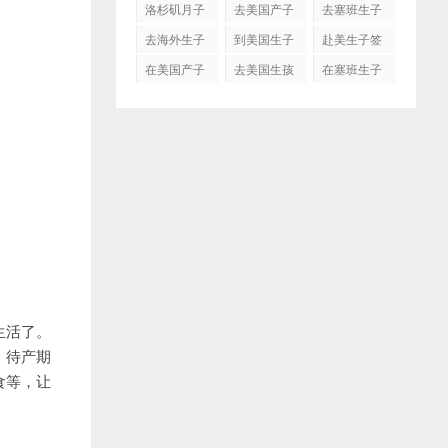
洛杉矶月子
去美国产子
去塞班生子
中心
去海外生子
到美国生子
赴美生子签
证
在美国产子
去美国生孩
在塞班生子
子吗
生活了。
。待产期
食等，让