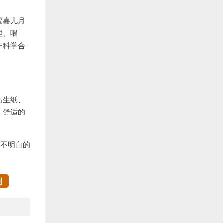
福嘉儿月
理、喂
作科学合
出生纸、
、舒适的
有不明白的
制