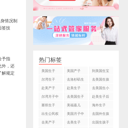
自身情况制
面签技
热门标签
给予指
此外，还
美国生子
美国产子
到美国生宝
了解规定
宝
尔湾生子
去洛杉矶生
去美国生孩
子
子
赴美产子
赴美生子
去美国生小
孩
尔湾月子中
去美国生子
赴美生子后
心
塞班生子
美福嘉儿
海外生子
出生公民权
美国月子中
去国外生孩
心
子
去美产子
去美生子
出国生孩子