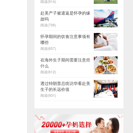
阅读(914)
赴美产子被遣返是怀孕的缘
故吗
阅读(706)
怀孕期间的饮食注意事项有
哪些
阅读(657)
在海外生子期间需要注意些
什么
阅读(612)
透过特朗普总统访华看赴美
生子的长远价值
阅读(931)