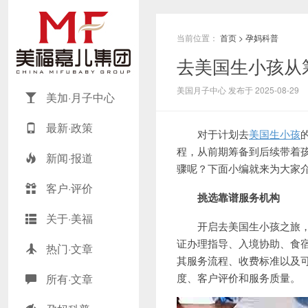
当前位置：
首页
>
孕妈科普
去美国生小孩从
美国月子中心 发布于 2025-08-29
美加·月子中心
最新·政策
对于计划去
美国生小孩
程，从前期筹备到后续带着
新闻·报道
骤呢？下面小编就来为大家
客户·评价
挑选
靠谱服务机构
关于·美福
开启去美国生小孩之旅，首
证办理指导、入境协助、食
热门·文章
其服务流程、收费标准以及
度、客户评价和服务质量。
所有·文章