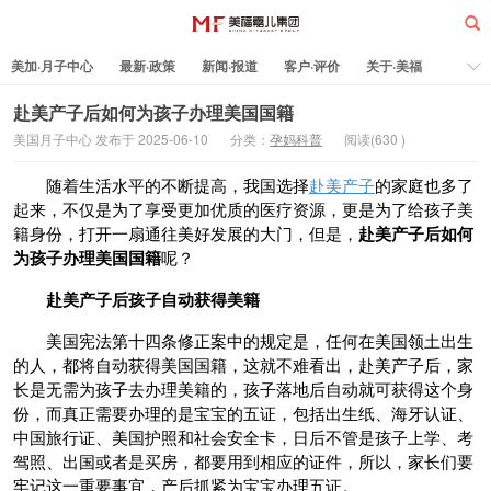
美加·月子中心
最新·政策
新闻·报道
客户·评价
关于·美福
热门·文章
所有·文章
孕妈科普
标签云
赴美产子后如何为孩子办理美国国籍
美国月子中心 发布于 2025-06-10
分类：
孕妈科普
阅读(
630
)
美福嘉儿
随着生活水平的不断提高，我国选择
赴美产子
的家庭也多了
起来，不仅是为了享受更加优质的医疗资源，更是为了给孩子美
籍身份，打开一扇通往美好发展的大门，但是，
赴美产子后如何
为孩子办理美国国籍
呢？
赴美产子后孩子自动获得美籍
美国宪法第十四条修正案中的规定是，任何在美国领土出生
的人，都将自动获得美国国籍，这就不难看出，赴美产子后，家
长是无需为孩子去办理美籍的，孩子落地后自动就可获得这个身
份，而真正需要办理的是宝宝的五证，包括出生纸、海牙认证、
中国旅行证、美国护照和社会安全卡，日后不管是孩子上学、考
驾照、出国或者是买房，都要用到相应的证件，所以，家长们要
牢记这一重要事宜，产后抓紧为宝宝办理五证。