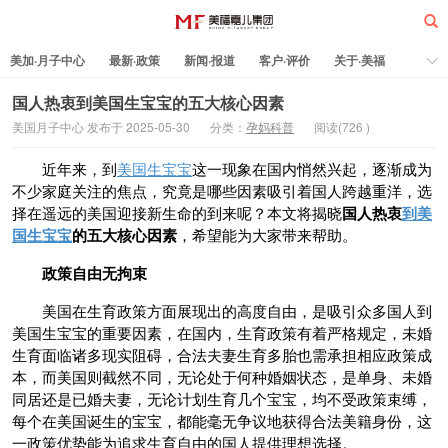
美加·月子中心
最新·政策
新闻·报道
客户·评价
关于·美福
热门·文章
所有·文章
孕妈科普
标签云
国人热衷到美国生宝宝的五大核心因素
美国月子中心 发布于 2025-05-30
分类：
孕妈科普
阅读(
726
)
美福嘉儿
近年来，到
美国生宝宝
这一现象在国内悄然兴起，逐渐成为
不少家庭关注的焦点，究竟是哪些因素吸引着国人跨越重洋，选
择在遥远的美国迎接新生命的到来呢？本文将揭晓
国人热衷
到美
国生宝宝
的五大核心因素
，希望能为大家带来帮助。
政策自由无拘束
美国在生育政策方面展现出的高度自由，是吸引众多国人到
美国生宝宝的重要因素，在国内，生育政策有着严格规定，未婚
生育面临诸多现实阻碍，合法夫妻生育多胎也需承担相应政策成
本，而美国则截然不同，无论处于何种婚姻状态，是单身、未婚
同居还是已婚夫妻，无论计划生育几个宝宝，均不受政策束缚，
每个在美国诞生的宝宝，都能毫无争议地获得合法美籍身份，这
一政策优势能为追求生育自由的国人提供理想选择。