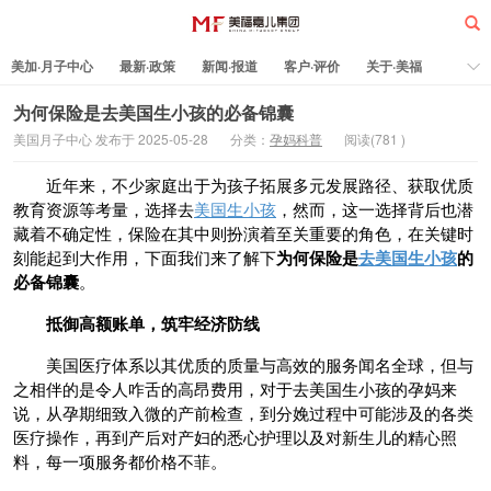
美加·月子中心
最新·政策
新闻·报道
客户·评价
关于·美福
热门·文章
所有·文章
孕妈科普
标签云
为何保险是去美国生小孩的必备锦囊
美国月子中心 发布于 2025-05-28
分类：
孕妈科普
阅读(
781
)
美福嘉儿
近年来，不少家庭出于为孩子拓展多元发展路径、获取优质
教育资源等考量，选择去
美国生小孩
，然而，这一选择背后也潜
藏着不确定性，保险在其中则扮演着至关重要的角色，在关键时
刻能起到大作用，下面我们来了解下
为何保险是
去美国生小孩
的
必备锦囊
。
抵御高额账单，筑牢经济防线
美国医疗体系以其优质的质量与高效的服务闻名全球，但与
之相伴的是令人咋舌的高昂费用，对于去美国生小孩的孕妈来
说，从孕期细致入微的产前检查，到分娩过程中可能涉及的各类
医疗操作，再到产后对产妇的悉心护理以及对新生儿的精心照
料，每一项服务都价格不菲。