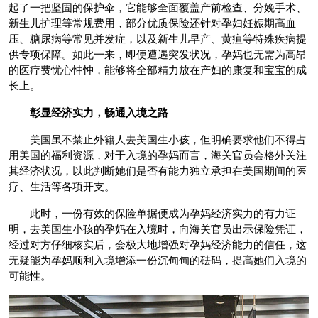
起了一把坚固的保护伞，它能够全面覆盖产前检查、分娩手术、
新生儿护理等常规费用，部分优质保险还针对孕妇妊娠期高血
压、糖尿病等常见并发症，以及新生儿早产、黄疸等特殊疾病提
供专项保障。如此一来，即便遭遇突发状况，孕妈也无需为高昂
的医疗费忧心忡忡，能够将全部精力放在产妇的康复和宝宝的成
长上。
彰显经济实力，畅通入境之路
美国虽不禁止外籍人去美国生小孩，但明确要求他们不得占
用美国的福利资源，对于入境的孕妈而言，海关官员会格外关注
其经济状况，以此判断她们是否有能力独立承担在美国期间的医
疗、生活等各项开支。
此时，一份有效的保险单据便成为孕妈经济实力的有力证
明，去美国生小孩的孕妈在入境时，向海关官员出示保险凭证，
经过对方仔细核实后，会极大地增强对孕妈经济能力的信任，这
无疑能为孕妈顺利入境增添一份沉甸甸的砝码，提高她们入境的
可能性。