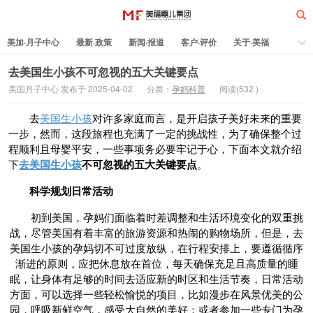
美加·月子中心
最新·政策
新闻·报道
客户·评价
关于·美福
热门·文章
所有·文章
孕妈科普
标签云
去美国生小孩不可忽视的五大关键要点
美国月子中心 发布于 2025-04-02
分类：
孕妈科普
阅读(
532
)
美福嘉儿
去
美国生小孩
对许多家庭而言，是开启孩子美好未来的重要
一步，然而，这段旅程也充满了一定的挑战性，为了确保整个过
程顺利且母婴平安，一些事项务必要牢记于心，下面本文就介绍
下
去美国生小孩
不可忽
视的五大关键要点
。
科学规划日常活动
初到美国，孕妈们面临着时差调整和生活环境变化的双重挑
战，尽管美国有着丰富的旅游资源和热闹的购物场所，但是，去
美国生小孩的孕妈切不可过度放纵，在行程安排上，要遵循循序
渐进的原则，应把休息放在首位，每天确保充足且高质量的睡
眠，让身体有足够的时间去适应新的时区和生活节奏，日常活动
方面，可以选择一些轻松愉悦的项目，比如漫步在风景优美的公
园，呼吸新鲜空气，感受大自然的美好；或者参加一些专门为孕