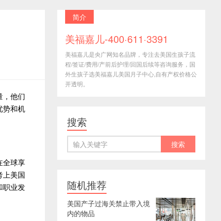
简介
美福嘉儿-400·611·3391
美福嘉儿是央广网知名品牌，专注去美国生孩子流
程/签证/费用/产前后护理/回国后续等咨询服务，国
外生孩子选美福嘉儿美国月子中心,自有产权价格公
开透明。
量，他们
优势和机
搜索
在全球享
考上美国
随机推荐
和职业发
美国产子过海关禁止带入境
内的物品