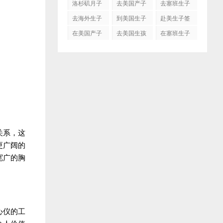
洛杉矶月子
去美国产子
去塞班生子
中心
去海外生子
到美国生子
赴美生子签
证
在美国产子
去美国生孩
在塞班生子
子吗
关系，这
更广阔的
宽广的胸
心仪的工