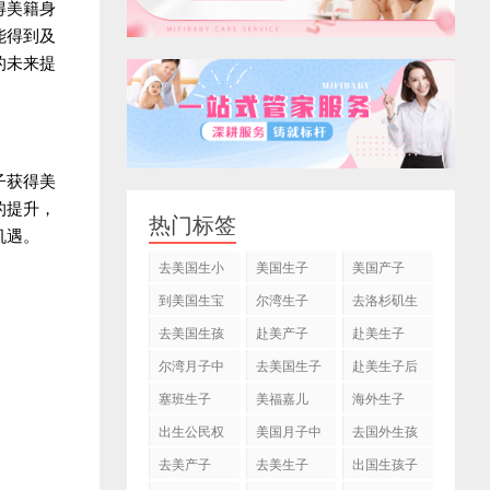
得美籍身
能得到及
的未来提
子获得美
的提升，
热门标签
机遇。
去美国生小
美国生子
美国产子
孩
到美国生宝
尔湾生子
去洛杉矶生
宝
子
去美国生孩
赴美产子
赴美生子
子
尔湾月子中
去美国生子
赴美生子后
心
塞班生子
美福嘉儿
海外生子
出生公民权
美国月子中
去国外生孩
心
子
去美产子
去美生子
出国生孩子