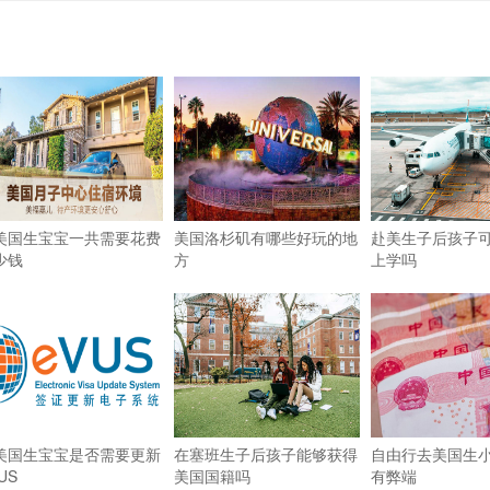
美国生宝宝一共需要花费
美国洛杉矶有哪些好玩的地
赴美生子后孩子
少钱
方
上学吗
美国生宝宝是否需要更新
在塞班生子后孩子能够获得
自由行去美国生
US
美国国籍吗
有弊端