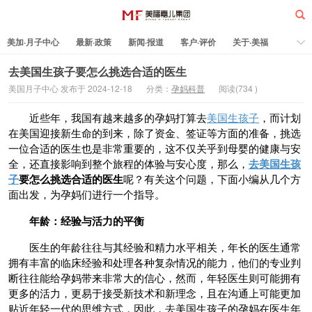
美加·月子中心
最新·政策
新闻·报道
客户·评价
关于·美福
热门·文章
所有·文章
孕妈科普
标签云
去美国生孩子要怎么挑选合适的医生
美国月子中心 发布于 2024-12-18
分类：
孕妈科普
阅读(
734
)
美福嘉儿
近些年，我国有越来越多的孕妈打算去
美国生孩子
，而计划
在美国迎接新生命的到来，除了资金、签证等方面的准备，挑选
一位合适的医生也是非常重要的，这不仅关乎到母婴的健康与安
全，还直接影响到整个旅程的体验与安心度，那么，
去美国生孩
子
要怎么挑选合适的医
生
呢？有关这个问题，下面小编从几个方
面出发，为孕妈们进行一个指导。
年龄：经验与活力的平衡
医生的年龄往往与其经验和精力水平相关，年长的医生通常
拥有丰富的临床经验和处理各种复杂情况的能力，他们的专业判
断往往能给孕妈带来非常大的信心，然而，年轻医生则可能拥有
更多的活力，更易于接受新技术和新理念，且在沟通上可能更加
贴近年轻一代的思维方式，因此，去美国生孩子的孕妈在医生年