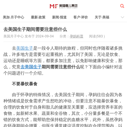
美加·月子中心
最新·政策
新闻·报道
客户·评价
关于·美福
热门·文章
所有·文章
孕妈科普
标签云
去美国生子期间需要注意些什么
美国月子中心 发布于 2024-09-04
分类：
孕妈科普
阅读(
583
)
美福嘉儿
去
美国生子
是一段令人期待的旅程，但同时也伴随着诸多挑
战，许多地方是需要引起重视的，尤其到了美国，无论是饮食、
运动还是睡眠等方面，都要多加注意，以免影响健康和安全，那
么，究竟
去美国生子
期间需要注意些什
么
呢？下面由小编针对这
个问题进行一个介绍。
不要暴饮暴食
由于怀孕的特殊情况，去美国生子期间，孕妈往往会因为各
种情绪或是饮食需求产生想吃的冲动，但要注意不能暴饮暴食，
合理的饮食对于自身和胎儿的健康至关重要，应选择营养丰富的
食物，如新鲜水果、蔬菜和全谷物，其次，小分量多餐是一个不
错的饮食方式，能帮助您保持稳定的血糖水平，此外，虽然孕妈
在怀孕期间会增重，但医生通常建议适度控制在合理范围内，以