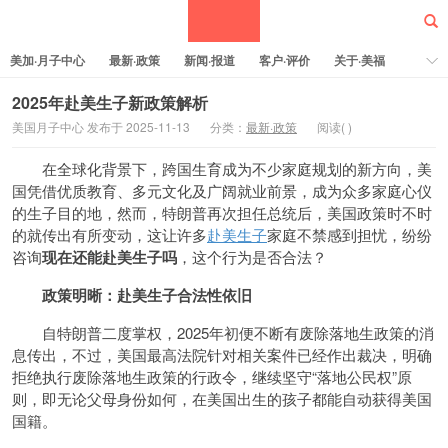
美加·月子中心
最新·政策
新闻·报道
客户·评价
关于·美福
热门·文章
所有·文章
孕妈科普
标签云
2025年赴美生子新政策解析
美国月子中心 发布于 2025-11-13
分类：
最新·政策
阅读(
)
美福嘉儿
在全球化背景下，跨国生育成为不少家庭规划的新方向，美
国凭借优质教育、多元文化及广阔就业前景，成为众多家庭心仪
的生子目的地，然而，特朗普再次担任总统后，美国政策时不时
的就传出有所变动，这让许多
赴美生子
家庭不禁感到担忧，纷纷
咨询
现在还能赴美生子吗
，这个行为是否合法？
政策明晰：赴美生子合法性依旧
自特朗普二度掌权，2025年初便不断有废除落地生政策的消
息传出，不过，美国最高法院针对相关案件已经作出裁决，明确
拒绝执行废除落地生政策的行政令，继续坚守“落地公民权”原
则，即无论父母身份如何，在美国出生的孩子都能自动获得美国
国籍。