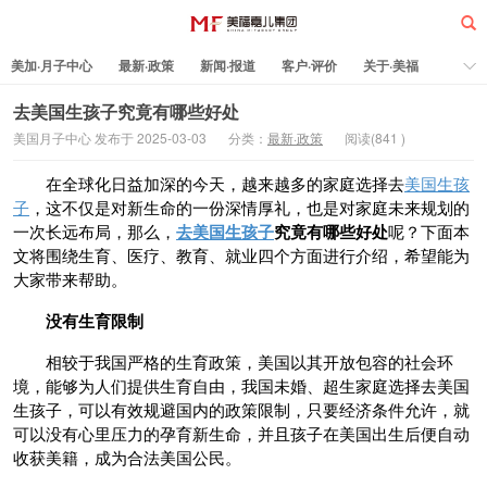
美加·月子中心
最新·政策
新闻·报道
客户·评价
关于·美福
热门·文章
所有·文章
孕妈科普
标签云
去美国生孩子究竟有哪些好处
美国月子中心 发布于 2025-03-03
分类：
最新·政策
阅读(
841
)
美福嘉儿
在全球化日益加深的今天，越来越多的家庭选择去
美国生孩
子
，这不仅是对新生命的一份深情厚礼，也是对家庭未来规划的
一次长远布局，那么，
去美国生孩子
究竟有哪些好处
呢？下面本
文将围绕生育、医疗、教育、就业四个方面进行介绍，希望能为
大家带来帮助。
没有
生育限制
相较于我国严格的生育政策，美国以其开放包容的社会环
境，能够为人们提供生育自由，我国未婚、超生家庭选择去美国
生孩子，可以有效规避国内的政策限制，只要经济条件允许，就
可以没有心里压力的孕育新生命，并且孩子在美国出生后便自动
收获美籍，成为合法美国公民。