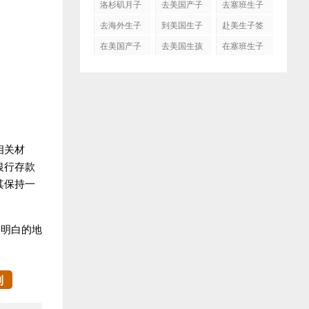
洛杉矶月子
去美国产子
去塞班生子
中心
去海外生子
到美国生子
赴美生子签
证
在美国产子
去美国生孩
在塞班生子
子吗
相关材
银行存款
其保持一
不明白的地
制