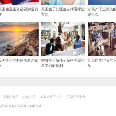
美国生宝宝务必要满足的
美国生子的医生选择看哪些
赴美产子过海关
件
方面
是什么
美国生子的时候需要注意
塞班生子后孩子获得美籍可
到美国生宝宝的
么
享受到的福利
项
美国生孩子
赴加生子
加拿大月子中心
美国月子中心
 版权所有
沪ICP备12033135号-2