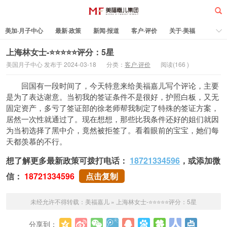
美加·月子中心
最新·政策
新闻·报道
客户·评价
关于·美福
热门·文章
所有·文章
孕妈科普
标签云
上海林女士-⭐⭐⭐⭐⭐评分：5星
美国月子中心 发布于 2024-03-18
分类：
客户·评价
阅读(
166
)
美福嘉儿
回国有一段时间了，今天特意来给美福嘉儿写个评论，主要
是为了表达谢意。当初我的签证条件不是很好，护照白板，又无
固定资产，多亏了签证部的徐老师帮我制定了特殊的签证方案，
居然一次性就通过了。现在想想，那些比我条件还好的姐们就因
为当初选择了黑中介，竟然被拒签了。看着眼前的宝宝，她们每
天都羡慕的不行。
想了解更多最新政策可拨打电话：
18721334596
，或添加微
信：
18721334596
点击复制
未经允许不得转载：
美福嘉儿
»
上海林女士-⭐⭐⭐⭐⭐评分：5星
分享到：